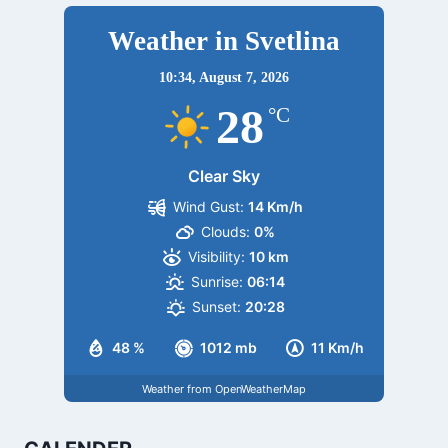
Weather in Svetlina
10:34,
August 7, 2026
28
°C
Clear Sky
Wind Gust:
14 Km/h
Clouds:
0%
Visibility:
10 km
Sunrise:
06:14
Sunset:
20:28
48 %
1012 mb
11 Km/h
Weather from OpenWeatherMap